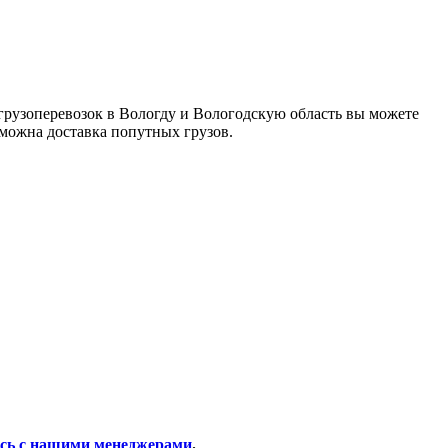
грузоперевозок в Вологду и Вологодскую область вы можете
зможна доставка попутных грузов.
сь с нашими менеджерами
.