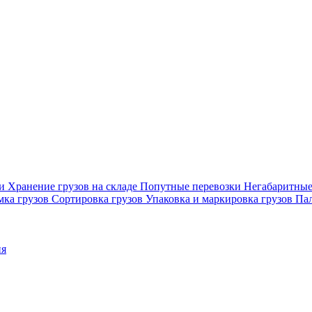
ки
Хранение грузов на складе
Попутные перевозки
Негабаритные
мка грузов
Сортировка грузов
Упаковка и маркировка грузов
Пал
ия