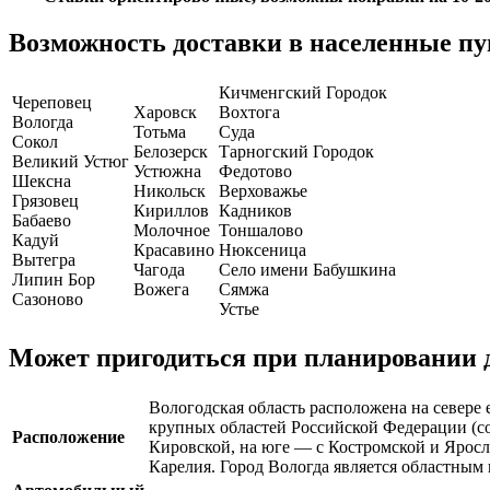
Возможность доставки в населенные пу
Кичменгский Городок
Череповец
Харовск
Вохтога
Вологда
Тотьма
Суда
Сокол
Белозерск
Тарногский Городок
Великий Устюг
Устюжна
Федотово
Шексна
Никольск
Верховажье
Грязовец
Кириллов
Кадников
Бабаево
Молочное
Тоншалово
Кадуй
Красавино
Нюксеница
Вытегра
Чагода
Село имени Бабушкина
Липин Бор
Вожега
Сямжа
Сазоново
Устье
Может пригодиться при планировании д
Вологодская область расположена на севере 
крупных областей Российской Федерации (сос
Расположение
Кировской, на юге — с Костромской и Яросла
Карелия. Город Вологда является областным