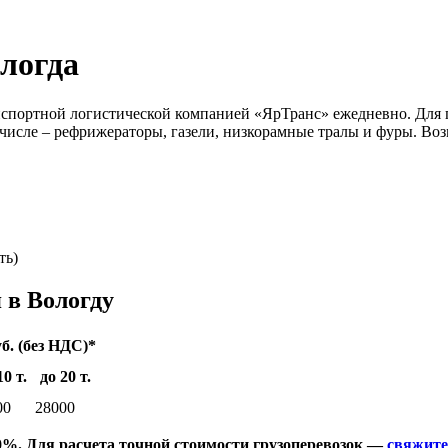
логда
нспортной логистической компанией «ЯрТранс» ежедневно. Для 
м числе – рефрижераторы, газели, низкорамные тралы и фуры. Во
ть)
 в Вологду
б. (без НДС)*
10 т.
до 20 т.
00
28000
%. Для расчета точной стоимости грузоперевозок —
свяжите