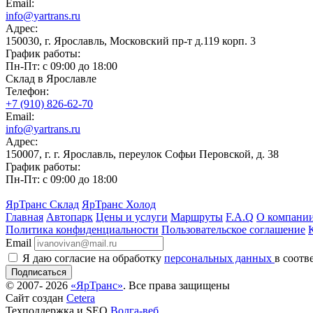
Email:
info@yartrans.ru
Адрес:
150030, г. Ярославль, Московский пр-т д.119 корп. 3
График работы:
Пн-Пт: с 09:00 до 18:00
Склад в Ярославле
Телефон:
+7 (910) 826-62-70
Email:
info@yartrans.ru
Адрес:
150007, г. г. Ярославль, переулок Софьи Перовской, д. 38
График работы:
Пн-Пт: с 09:00 до 18:00
ЯрТранс Склад
ЯрТранс Холод
Главная
Автопарк
Цены и услуги
Маршруты
F.A.Q
О компани
Политика конфиденциальности
Пользовательское соглашение
Email
Я даю согласие на обработку
персональных данных
в соотв
Подписаться
© 2007- 2026
«ЯрТранс»
. Все права защищены
Сайт создан
Cetera
Техподдержка и SEO
Волга-веб