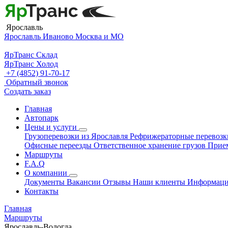
Ярославль
Ярославль
Иваново
Москва и МО
ЯрТранс Склад
ЯрТранс Холод
+7 (4852) 91-70-17
Обратный звонок
Создать заказ
Главная
Автопарк
Цены и услуги
Грузоперевозки из Ярославля
Рефрижераторные перевоз
Офисные переезды
Ответственное хранение грузов
Прие
Маршруты
F.A.Q
О компании
Документы
Вакансии
Отзывы
Наши клиенты
Информац
Контакты
Главная
Маршруты
Ярославль-Вологда