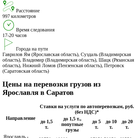
Расстояние
997 километров
Время следования
17-20 часов
Города на пути
Гаврилов Ям (Ярославская область), Суздаль (Владимирская
область), Владимир (Владимирская область), Шацк (Рязанская
область), Нижний Ломов (Пензенская область), Петровск
(Саратовская область)
Цены на перевозки грузов из
Ярославля в Саратов
Ставки на услуги по автоперевозкам, руб.
(без НДС)*
Направление
до 1,5 т.,
до 1,5
до 5
до 10
до 20
попутные
т.
т.
т.
т.
грузы
Ярославль -