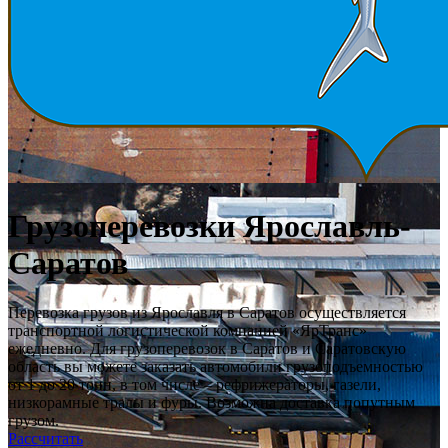
Грузоперевозки Ярославль-
Саратов
Перевозка грузов из Ярославля в Саратов осуществляется
транспортной логистической компанией «ЯрТранс»
ежедневно. Для грузоперевозок в Саратов и Саратовскую
область вы можете заказать автомобили грузоподъемностью
от 1 до 20 тонн, в том числе – рефрижераторы, газели,
низкорамные тралы и фуры. Возможна доставка попутным
грузом.
Рассчитать