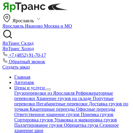
Ярославль
Ярославль
Иваново
Москва и МО
ЯрТранс Склад
ЯрТранс Холод
+7 (4852) 91-70-17
Обратный звонок
Создать заказ
Главная
Автопарк
Цены и услуги
Грузоперевозки из Ярославля
Рефрижераторные
перевозки
Хранение грузов на складе
Попутные
перевозки
Негабаритные перевозки
Доставка грузов по
точкам
Квартирные переезды
Офисные переезды
Ответственное хранение грузов
Приемка грузов
Сортировка грузов
Упаковка и маркировка грузов
Паллетирование грузов
Обрешетка груза
Сезонное
хранение шин