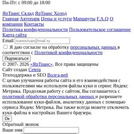
Пн-Пт: с 09:00 до 18:00
ЯрТранс Склад
ЯрТранс Холод
Главная
Автопарк
Цены и услуги
Маршруты
F.A.Q
О
компании
Контакты
Политика конфиденциальности
Пользовательское соглашение
Карта сайта
Email
Я даю согласие на обработку
персональных данных
в
соответствии с
Политикой конфиденциальности
Подписаться
© 2007- 2026
«ЯрТранс»
. Все права защищены
Сайт создан
Cetera
Техподдержка и SEO
Волга-веб
С целью улучшения работы сайта и его взаимодействия с
пользователями мы используем файлы куки и сервис Яндекс
Метрика. Продолжая работу с сайтом, Вы соглашаетесь с
политикой обработки персональных данных
и разрешаете
использование куки-файлов, аналитику данных с помощью
сервиса Яндекс Метрика. Вы также всегда можете отключить
куки-файлы в настройках Вашего браузера.
Ок
Обратный звонок
Ваше имя