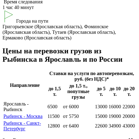
Время следования
1 час 40 минут
Города на пути
Григорьевское (Ярославская область), Фоминское
(Ярославская область), Тутаев (Ярославская область),
Ермаково (Ярославская область)
Цены на перевозки грузов из
Рыбинска в Ярославль и по России
Ставки на услуги по автоперевозкам,
руб. (без НДС)*
Направление
до 1,5 т.,
до 1,5
до 5
до 10
до 20
попутные
т.
т.
т.
т.
грузы
Ярославль -
6500
от 6000
13000
16000
22000
Рыбинск
Рыбинск - Москва
11500
от 5750
15000
19000
20000
Рыбинск - Санкт-
12800
от 6400
22600
34900
43000
Петербург