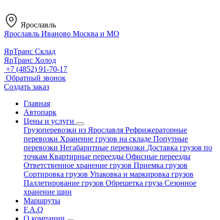
Ярославль
Ярославль
Иваново
Москва и МО
ЯрТранс Склад
ЯрТранс Холод
+7 (4852) 91-70-17
Обратный звонок
Создать заказ
Главная
Автопарк
Цены и услуги
Грузоперевозки из Ярославля
Рефрижераторные
перевозки
Хранение грузов на складе
Попутные
перевозки
Негабаритные перевозки
Доставка грузов по
точкам
Квартирные переезды
Офисные переезды
Ответственное хранение грузов
Приемка грузов
Сортировка грузов
Упаковка и маркировка грузов
Паллетирование грузов
Обрешетка груза
Сезонное
хранение шин
Маршруты
F.A.Q
О компании