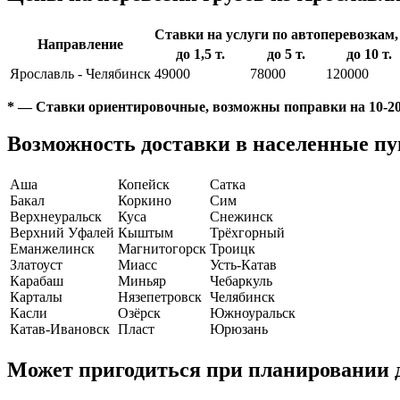
Ставки на услуги по автоперевозкам, 
Направление
до 1,5 т.
до 5 т.
до 10 т.
Ярославль - Челябинск
49000
78000
120000
* — Ставки ориентировочные, возможны поправки на 10-20
Возможность доставки в населенные п
Аша
Копейск
Сатка
Бакал
Коркино
Сим
Верхнеуральск
Куса
Снежинск
Верхний Уфалей
Кыштым
Трёхгорный
Еманжелинск
Магнитогорск
Троицк
Златоуст
Миасс
Усть-Катав
Карабаш
Миньяр
Чебаркуль
Карталы
Нязепетровск
Челябинск
Касли
Озёрск
Южноуральск
Катав-Ивановск
Пласт
Юрюзань
Может пригодиться при планировании 