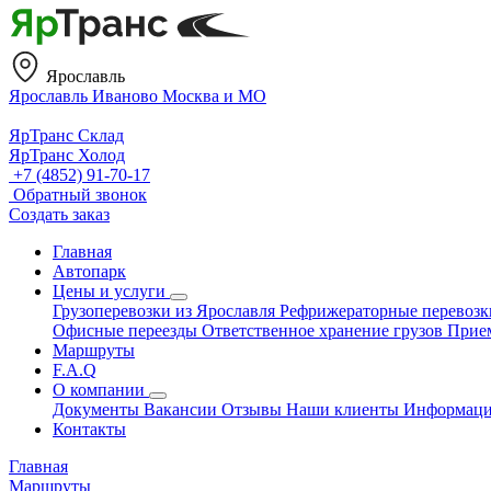
Ярославль
Ярославль
Иваново
Москва и МО
ЯрТранс Склад
ЯрТранс Холод
+7 (4852) 91-70-17
Обратный звонок
Создать заказ
Главная
Автопарк
Цены и услуги
Грузоперевозки из Ярославля
Рефрижераторные перевоз
Офисные переезды
Ответственное хранение грузов
Прие
Маршруты
F.A.Q
О компании
Документы
Вакансии
Отзывы
Наши клиенты
Информац
Контакты
Главная
Маршруты