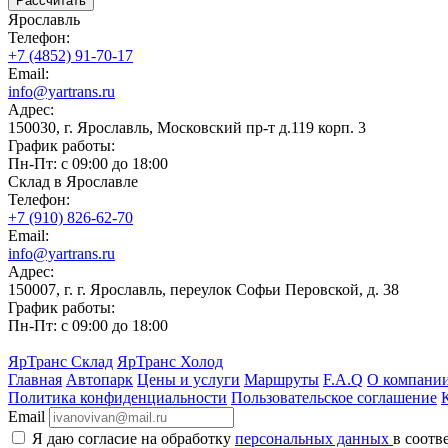
Рассчитать
Ярославль
Телефон:
+7 (4852) 91-70-17
Email:
info@yartrans.ru
Адрес:
150030, г. Ярославль, Московский пр-т д.119 корп. 3
График работы:
Пн-Пт: с 09:00 до 18:00
Склад в Ярославле
Телефон:
+7 (910) 826-62-70
Email:
info@yartrans.ru
Адрес:
150007, г. г. Ярославль, переулок Софьи Перовской, д. 38
График работы:
Пн-Пт: с 09:00 до 18:00
ЯрТранс Склад
ЯрТранс Холод
Главная
Автопарк
Цены и услуги
Маршруты
F.A.Q
О компани
Политика конфиденциальности
Пользовательское соглашение
Email
Я даю согласие на обработку
персональных данных
в соотв