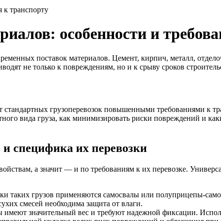
я к транспорту
риалов: особенности и требова
ременных поставок материалов. Цемент, кирпич, металл, отдел
риводят не только к повреждениям, но и к срыву сроков строите
т стандартных грузоперевозок повышенными требованиями к тра
етного вида груза, как минимизировать риски повреждений и как
 и специфика их перевозки
йствам, а значит — и по требованиям к их перевозке. Универса
озки таких грузов применяются самосвалы или полуприцепы-сам
сухих смесей необходима защита от влаги.
зы имеют значительный вес и требуют надежной фиксации. Испол