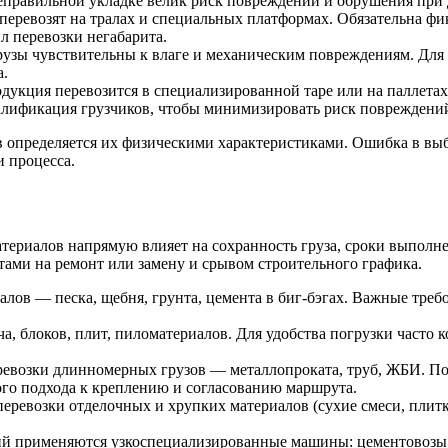
неправильной укладке велик риск повреждений и обрушения при
перевозят на тралах и специальных платформах. Обязательна ф
л перевозки негабарита.
грузы чувствительны к влаге и механическим повреждениям. Дл
а.
родукция перевозится в специализированной таре или на паллет
квалификация грузчиков, чтобы минимизировать риск повреждени
 определяется их физическими характеристиками. Ошибка в выбо
 процесса.
ериалов напрямую влияет на сохранность груза, сроки выполнен
ами на ремонт или замену и срывом строительного графика.
лов — песка, щебня, грунта, цемента в биг-бэгах. Важные треб
, блоков, плит, пиломатериалов. Для удобства погрузки часто 
евозки длинномерных грузов — металлопроката, труб, ЖБИ. Поз
ого подхода к креплению и согласованию маршрута.
ревозки отделочных и хрупких материалов (сухие смеси, плитка
й применяются узкоспециализированные машины: цементовозы, 