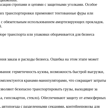
 движении.
иксация стропами и цепями с защитными уголками. Особое
я их транспортировки применяют тентованные фуры или
ах с обязательным использованием амортизирующих прокладок.
й.
ре транспорта или упаковки оборачивается для бизнеса
ия заказа и расходы бизнеса. Ошибка на этом этапе может
ования: герметичность кузова, возможность быстрой выгрузки,
комплектуются кранами-манипуляторами, что сокращает затраты
воляют безопасно транспортировать грузы, выходящие за
, гипсокартон, стекло). Обеспечивают защиту от атмосферных
автопоезда с разделенными секциями, контейнеровозы для