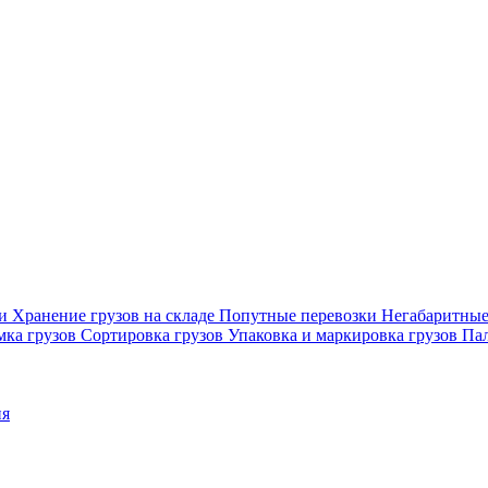
ки
Хранение грузов на складе
Попутные перевозки
Негабаритные
мка грузов
Сортировка грузов
Упаковка и маркировка грузов
Пал
ия