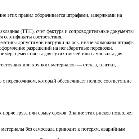
ние этих правил оборачивается штрафами, задержками на
акладная (ТТН), счет-фактура и сопроводительные документы
ся сертификаты соответствия.
рмативы допустимой нагрузки на ось, иначе возможны штрафы
 оформление разрешений на негабаритные перевозки.
имер, цементовозы для сухих смесей или самосвалы для
огостоящих или хрупких материалов — стекла, плитки,
о с перевозчиком, который обеспечивает полное соответствие
порче груза или срыву сроков. Знание этих рисков позволяет
материалы без самосвала приводит к потерям, аварийным