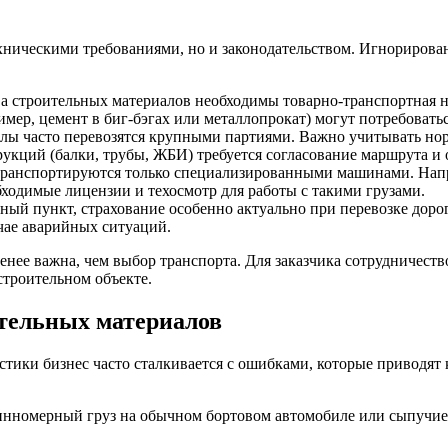
ехническими требованиями, но и законодательством. Игнорирова
 строительных материалов необходимы товарно-транспортная н
имер, цемент в биг-бэгах или металлопрокат) могут потребовать
алы часто перевозятся крупными партиями. Важно учитывать но
рукций (балки, трубы, ЖБИ) требуется согласование маршрута и
транспортируются только специализированными машинами. Напр
бходимые лицензии и техосмотр для работы с такими грузами.
ьный пункт, страхование особенно актуально при перевозке дор
чае аварийных ситуаций.
енее важна, чем выбор транспорта. Для заказчика сотрудничеств
строительном объекте.
тельных материалов
ики бизнес часто сталкивается с ошибками, которые приводят к 
нномерный груз на обычном бортовом автомобиле или сыпучие 