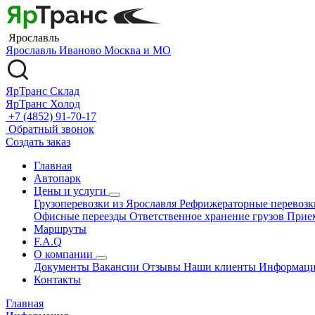
Ярославль
Ярославль
Иваново
Москва и МО
ЯрТранс Склад
ЯрТранс Холод
+7 (4852) 91-70-17
Обратный звонок
Создать заказ
Главная
Автопарк
Цены и услуги
Грузоперевозки из Ярославля
Рефрижераторные перевоз
Офисные переезды
Ответственное хранение грузов
Прие
Маршруты
F.A.Q
О компании
Документы
Вакансии
Отзывы
Наши клиенты
Информац
Контакты
Главная