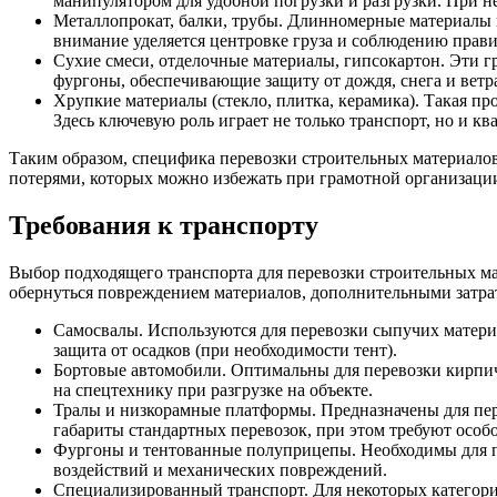
манипулятором для удобной погрузки и разгрузки. При 
Металлопрокат, балки, трубы. Длинномерные материалы 
внимание уделяется центровке груза и соблюдению прави
Сухие смеси, отделочные материалы, гипсокартон. Эти 
фургоны, обеспечивающие защиту от дождя, снега и ветр
Хрупкие материалы (стекло, плитка, керамика). Такая п
Здесь ключевую роль играет не только транспорт, но и 
Таким образом, специфика перевозки строительных материалов
потерями, которых можно избежать при грамотной организации
Требования к транспорту
Выбор подходящего транспорта для перевозки строительных мат
обернуться повреждением материалов, дополнительными затрат
Самосвалы. Используются для перевозки сыпучих материа
защита от осадков (при необходимости тент).
Бортовые автомобили. Оптимальны для перевозки кирпича
на спецтехнику при разгрузке на объекте.
Тралы и низкорамные платформы. Предназначены для пер
габариты стандартных перевозок, при этом требуют особ
Фургоны и тентованные полуприцепы. Необходимы для пе
воздействий и механических повреждений.
Специализированный транспорт. Для некоторых категори