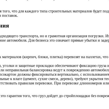
того, что для каждого типа строительных материалов будет под
 поставок.
ения
дходящего транспорта, но и грамотная организация погрузки. 
ие автомобиля. Для бизнеса это означает прямые убытки и задер
материалов (кирпич, блоки, плитка) перевозят на паллетах, чт
, уголки и защитные прокладки обеспечивают фиксацию груза 
или неправильная балансировка ведут к повреждению автомобиля 
гипсокартон должны фиксироваться вертикально, с использовани
ные к влаге (цемент, сухие смеси, дерево), требуют укрытия те
етствовать правилам перевозки. При перевозке длинномеров ил
это гарантия того, что груз дойдет до стройплощадки без повре