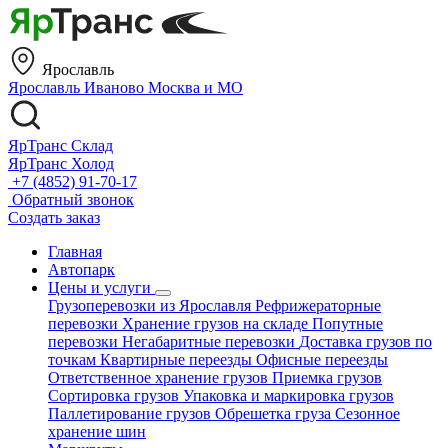
Ярославль
Ярославль
Иваново
Москва и МО
ЯрТранс Склад
ЯрТранс Холод
+7 (4852) 91-70-17
Обратный звонок
Создать заказ
Главная
Автопарк
Цены и услуги
Грузоперевозки из Ярославля
Рефрижераторные
перевозки
Хранение грузов на складе
Попутные
перевозки
Негабаритные перевозки
Доставка грузов по
точкам
Квартирные переезды
Офисные переезды
Ответственное хранение грузов
Приемка грузов
Сортировка грузов
Упаковка и маркировка грузов
Паллетирование грузов
Обрешетка груза
Сезонное
хранение шин