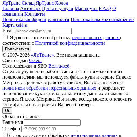
ЯрТранс Склад
ЯрТранс Холод
Главная
Автопарк
Цены и услуги
Маршруты
F.A.Q
О
компании
Контакты
Политика конфиденциальности
Пользовательское соглашение
Карта сайта
Email
Я даю согласие на обработку
персональных данных
в
соответствии с
Политикой конфиденциальности
Подписаться
© 2007- 2026
«ЯрТранс»
. Все права защищены
Сайт создан
Cetera
Техподдержка и SEO
Волга-веб
С целью улучшения работы сайта и его взаимодействия с
пользователями мы используем файлы куки и сервис Яндекс
Метрика. Продолжая работу с сайтом, Вы соглашаетесь с
политикой обработки персональных данных
и разрешаете
использование куки-файлов, аналитику данных с помощью
сервиса Яндекс Метрика. Вы также всегда можете отключить
куки-файлы в настройках Вашего браузера.
Ок
Обратный звонок
Ваше имя
Телефон
Я даю согласие на обработку
персональных данных
в