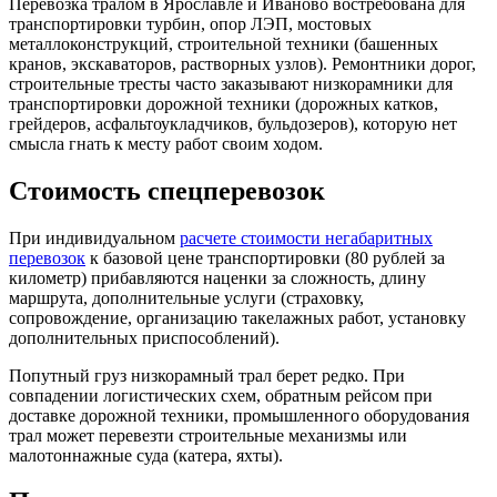
Перевозка тралом в Ярославле и Иваново востребована для
транспортировки турбин, опор ЛЭП, мостовых
металлоконструкций, строительной техники (башенных
кранов, экскаваторов, растворных узлов). Ремонтники дорог,
строительные тресты часто заказывают низкорамники для
транспортировки дорожной техники (дорожных катков,
грейдеров, асфальтоукладчиков, бульдозеров), которую нет
смысла гнать к месту работ своим ходом.
Стоимость спецперевозок
При индивидуальном
расчете стоимости негабаритных
перевозок
к базовой цене транспортировки (80 рублей за
километр) прибавляются наценки за сложность, длину
маршрута, дополнительные услуги (страховку,
сопровождение, организацию такелажных работ, установку
дополнительных приспособлений).
Попутный груз низкорамный трал берет редко. При
совпадении логистических схем, обратным рейсом при
доставке дорожной техники, промышленного оборудования
трал может перевезти строительные механизмы или
малотоннажные суда (катера, яхты).