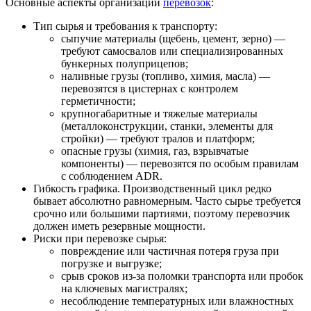
Основные аспекты организации
перевозок
:
Тип сырья и требования к транспорту:
сыпучие материалы (щебень, цемент, зерно) —
требуют самосвалов или специализированных
бункерных полуприцепов;
наливные грузы (топливо, химия, масла) —
перевозятся в цистернах с контролем
герметичности;
крупногабаритные и тяжелые материалы
(металлоконструкции, станки, элементы для
стройки) — требуют тралов и платформ;
опасные грузы (химия, газ, взрывчатые
компоненты) — перевозятся по особым правилам
с соблюдением ADR.
Гибкость графика. Производственный цикл редко
бывает абсолютно равномерным. Часто сырье требуется
срочно или большими партиями, поэтому перевозчик
должен иметь резервные мощности.
Риски при перевозке сырья:
повреждение или частичная потеря груза при
погрузке и выгрузке;
срыв сроков из-за поломки транспорта или пробок
на ключевых магистралях;
несоблюдение температурных или влажностных