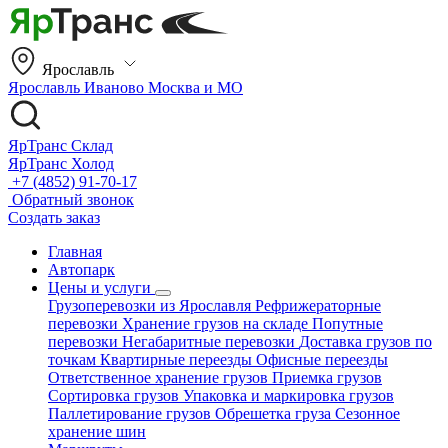
Ярославль
Ярославль
Иваново
Москва и МО
ЯрТранс Склад
ЯрТранс Холод
+7 (4852) 91-70-17
Обратный звонок
Создать заказ
Главная
Автопарк
Цены и услуги
Грузоперевозки из Ярославля
Рефрижераторные
перевозки
Хранение грузов на складе
Попутные
перевозки
Негабаритные перевозки
Доставка грузов по
точкам
Квартирные переезды
Офисные переезды
Ответственное хранение грузов
Приемка грузов
Сортировка грузов
Упаковка и маркировка грузов
Паллетирование грузов
Обрешетка груза
Сезонное
хранение шин